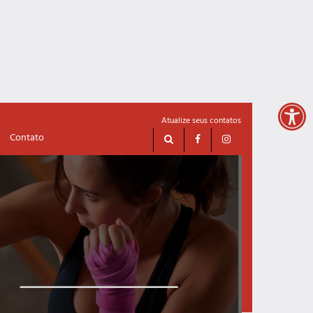
×
Atualize seus contatos
Contato