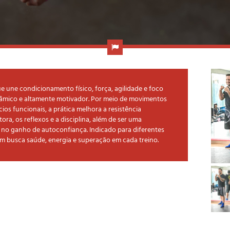
une condicionamento físico, força, agilidade e foco
âmico e altamente motivador. Por meio de movimentos
ios funcionais, a prática melhora a resistência
ra, os reflexos e a disciplina, além de ser uma
 e no ganho de autoconfiança. Indicado para diferentes
uem busca saúde, energia e superação em cada treino.