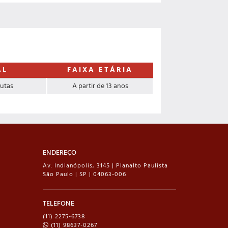
AL
FAIXA ETÁRIA
Lutas
A partir de 13 anos
ENDEREÇO
Av. Indianópolis, 3145 | Planalto Paulista
São Paulo | SP | 04063-006
TELEFONE
(11) 2275-6738
(11) 98637-0267