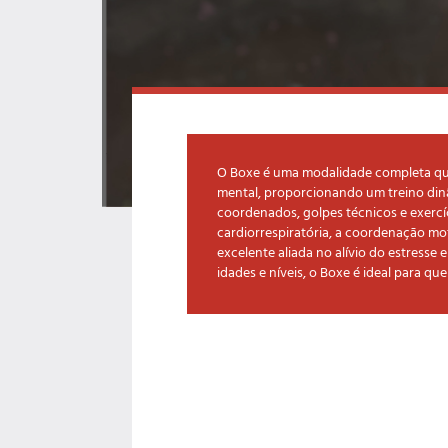
O Boxe é uma modalidade completa que 
mental, proporcionando um treino din
coordenados, golpes técnicos e exercíc
cardiorrespiratória, a coordenação moto
excelente aliada no alívio do estresse
idades e níveis, o Boxe é ideal para q