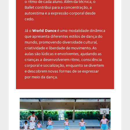
o ritmo de cada aluno. Além da técnica, o
Ballet contribui para a concentração, a
autoestima e a expressão corporal desde
cedo.
World Dance
Já o
é uma modalidade dinâmica
que apresenta diferentes estilos de dança do
mundo, promovendo diversidade cultural,
criatividade e liberdade de movimento. As
aulas são lúdicas e envolventes, ajudando as
crianças a desenvolverem ritmo, consciência
corporal e socialização, enquanto se divertem
e descobrem novas formas de se expressar
por meio da dança.